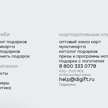
тебя
корпоративным кл
лог подарков
оптовый заказ карт
тикарта
мультикарта
 подарков
каталог подарков
енить подарок
призы и программы мо
подарки с логотипом
омпании
8 800 333 0778
9:00 - 21:00 МСК
акты
по России бесплатно
help@digift.ru
неры
Поддержка
итика