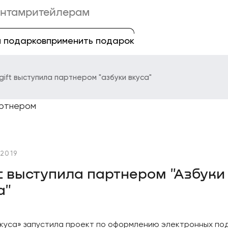
нтам
ритейлерам
 подарков
применить подарок
igift выступила партнером "азбуки вкуса"
 2019
ft выступила партнером "Азбуки
а"
Вкуса» запустила проект по оформлению электронных по