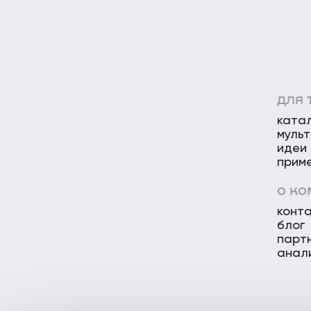
для 
ката
муль
идеи
прим
о к
конт
блог
парт
анал