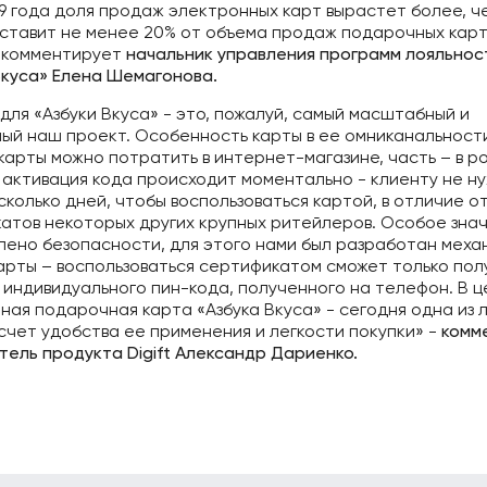
19 года доля продаж электронных карт вырастет более, че
оставит не менее 20% от объема продаж подарочных карт
- комментирует
начальник управления программ лояльнос
Вкуса» Елена Шемагонова.
для «Азбуки Вкуса» - это, пожалуй, самый масштабный и
ый наш проект. Особенность карты в ее омниканальности
карты можно потратить в интернет-магазине, часть – в ро
 активация кода происходит моментально - клиенту не н
сколько дней, чтобы воспользоваться картой, в отличие о
атов некоторых других крупных ритейлеров. Особое зна
лено безопасности, для этого нами был разработан меха
арты – воспользоваться сертификатом сможет только пол
индивидуального пин-кода, полученного на телефон. В ц
ная подарочная карта «Азбука Вкуса» - сегодня одна из 
 счет удобства ее применения и легкости покупки» -
комм
тель продукта Digift Александр Дариенко.