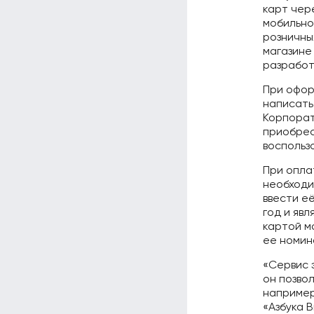
карт чер
мобильно
розничных
магазине
разработ
При офор
написать
Корпорат
приобрес
воспольз
При опла
необходи
ввести е
год и яв
картой м
ее номин
«Сервис 
он позво
например
«Азбука 