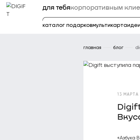
для тебя
корпоративным клие
каталог подарков
мультикарта
идеи
главная
блог
d
13 МАРТА
Digi
Вкус
«Азбука 