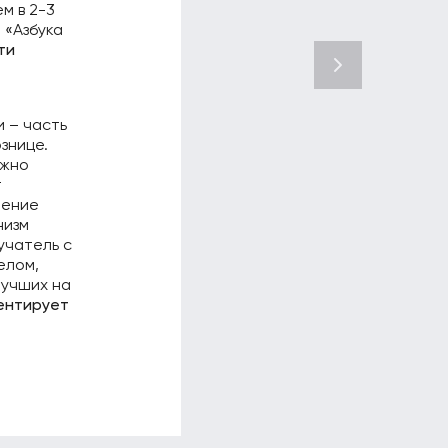
м в 2-3
 «Азбука
ти
 – часть
знице.
ужно
т
чение
низм
учатель с
елом,
лучших на
ентирует