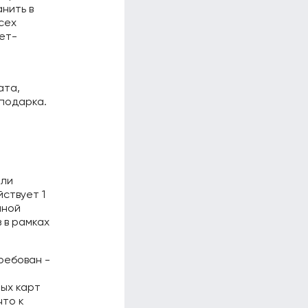
нить в
сех
нет-
ата,
 подарка.
или
ствует 1
чной
 в рамках
ребован -
ных карт
что к