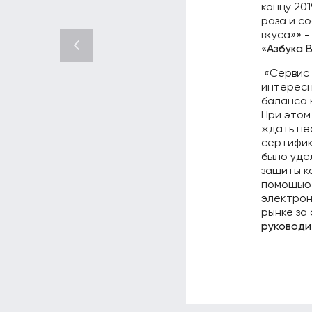
концу 20
раза и с
вкуса»» 
«Азбука 
«Сервис 
интересн
баланса 
При этом
ждать не
сертифик
было уде
защиты к
помощью 
электрон
рынке за
руководи