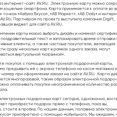
ез интернет-сайт AV.RU. Электронную карту можно сохра
м кошельке смартфона. Карта принимается к оплате во в
 точках «Азбука Вкуса», «АВ Маркет», «AB Daily» и интер
 AV.RU. Партнёром по проекту выступила компания Digift,
авшая виджет для сайта AV.RU.
млении карты можно выбрать дизайн и номинал сертифик
 поздравительный текст и запланировать время отправки
ивные клиенты, а также частные покупатели, желающие
ти сразу несколько карт в рамках одного заказа, могут
оваться виртуальной «корзиной».
те покупок с помощью электронной подарочной карты,
мо предъявить её с экрана телефона на кассе магазина 
ё номер при оформлении заказа на сайте AV.RU. Карта дей
ляется многоразовой, таким образом электронной подаро
ожно оплачивать покупки неограниченное количество раз
ала.
электронных подарочных карт сегодня, однозначно, вост
ляет приобрести подарок прямо с телефона, пока вы,
, стоите в пробке. По нашим данным, половина электрон
Вкуса» приобретено с помощью мобильного. Мы ожидаем, 