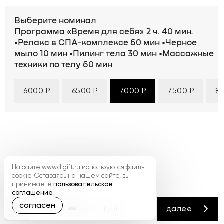
Выберите номинал
Программа «Время для себя» 2 ч. 40 мин.
•Релакс в СПА-комплексе 60 мин •Черное
мыло 10 мин •Пилинг тела 30 мин •Массажные
техники по телу 60 мин
6000 Р
6500 Р
7000 Р
7500 Р
8
На сайте www.digift.ru используются файлы
cookie. Оставаясь на нашем сайте, вы
принимаете
пользовательское
соглашение
согласен
далее
1 / 4