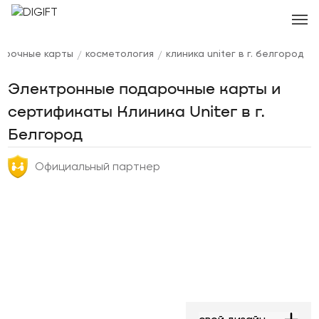
арочные карты
косметология
клиника uniteг в г. белгород
/
/
Электронные подарочные карты и
сертификаты Клиника Uniteг в г.
Белгород
Официальный партнер