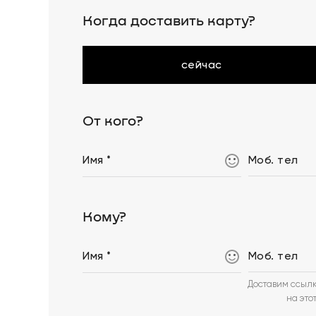
Когда доставить карту?
сейчас
От кого?
Имя *
Моб. тел
Кому?
Имя *
Моб. тел
Доставим ссылк
на это