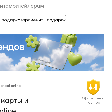
нтам
ритейлерам
 подарков
применить подарок
school online
Официальный
карты и
партнер
nline