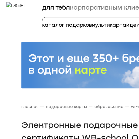
для тебя
корпоративным клие
каталог подарков
мультикарта
идеи
главная
подарочные карты
образование
wr-
Электронные подарочные 
сертификаты WR-school O