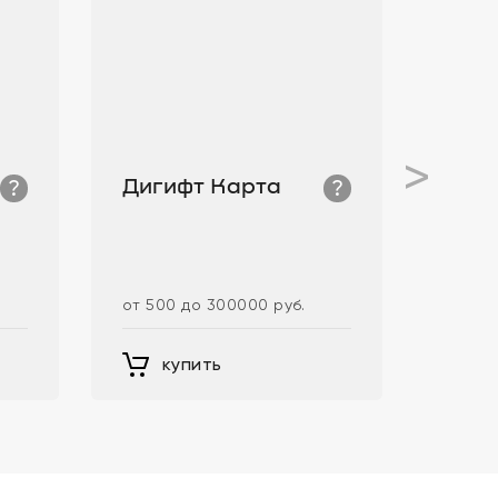
>
?
?
Дигифт Карта
Диг
рес
от 500 до 300000 руб.
от 500
купить
к