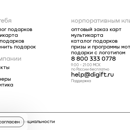
тебя
корпоративным кл
лог подарков
оптовый заказ карт
тикарта
мультикарта
 подарков
каталог подарков
енить подарок
призы и программы мо
подарки с логотипом
омпании
8 800 333 0778
9:00 - 21:00 МСК
акты
по России бесплатно
help@digift.ru
неры
Поддержка
итика
ка конфиденциальности
согласен