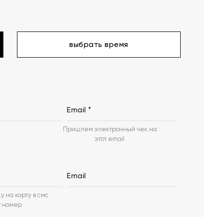
выбрать время
Email *
Пришлем электронный чек на
этот email
Email
у на карту в смс
т номер