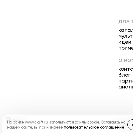
для 
ката
муль
идеи
прим
о к
конт
блог
парт
анал
На сайте www.digift.ru используются файлы cookie. Оставаясь на
полити
нашем сайте, вы принимаете
пользовательское соглашение