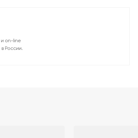
и on-line
 в России.