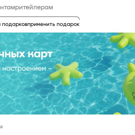
нтам
ритейлерам
 подарков
применить подарок
ей