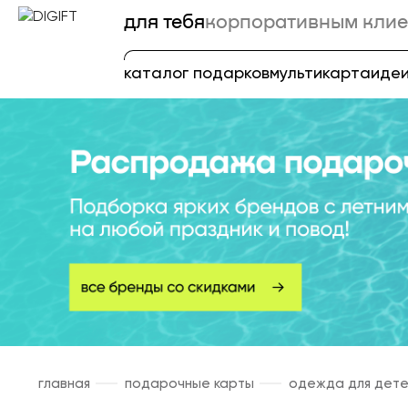
для тебя
корпоративным клие
каталог подарков
мультикарта
идеи
главная
подарочные карты
одежда для дет