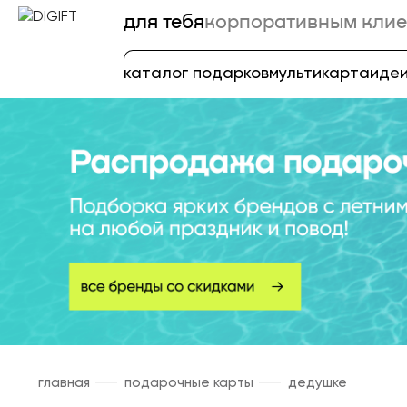
для тебя
корпоративным клие
каталог подарков
мультикарта
идеи
главная
подарочные карты
дедушке