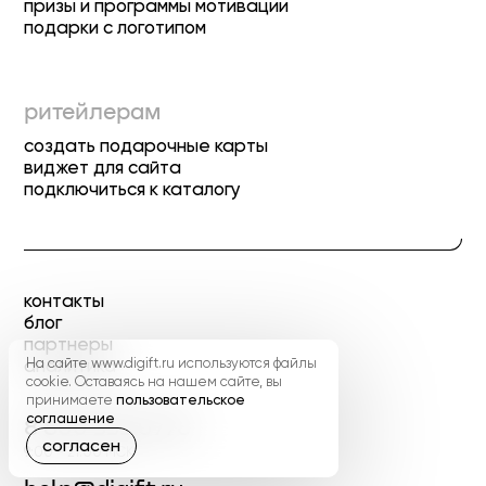
призы и программы мотивации
подарки с логотипом
ритейлерам
создать подарочные карты
виджет для сайта
подключиться к каталогу
контакты
блог
партнеры
аналитика
На сайте www.digift.ru используются файлы
cookie. Оставаясь на нашем сайте, вы
принимаете
пользовательское
соглашение
8 800 333 0778
согласен
9:00 - 21:00 МСК