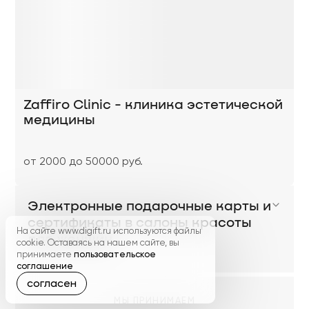
Zaffiro Clinic - клиника эстетической
медицины
от 2000 до 50000 руб.
Электронные подарочные карты и
сертификаты в салоны красоты
На сайте www.digift.ru используются файлы
для женщин
cookie. Оставаясь на нашем сайте, вы
принимаете
пользовательское
соглашение
согласен
МЫ ПРИНИМАЕМ