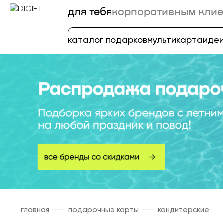
для тебя
корпоративным клие
каталог подарков
мультикарта
идеи
главная
подарочные карты
кондитерские