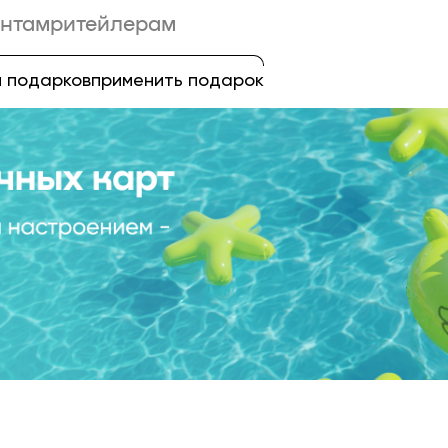
нтам
ритейлерам
 подарков
применить подарок