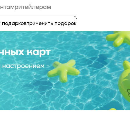
нтам
ритейлерам
 подарков
применить подарок