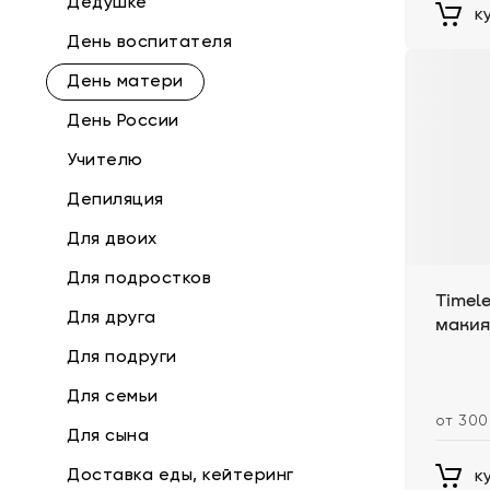
Дедушке
к
День воспитателя
День матери
День России
Учителю
Депиляция
Для двоих
Для подростков
Timel
Для друга
маки
Для подруги
Для семьи
от 300
Для сына
Доставка еды, кейтеринг
к